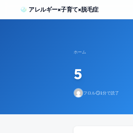
アレルギー×子育て×脱毛症
ホーム
5
フロル
1分で読了
schedule