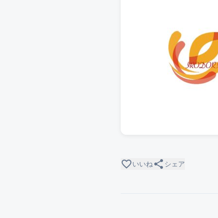
favorite_border
share
いいね
シェア