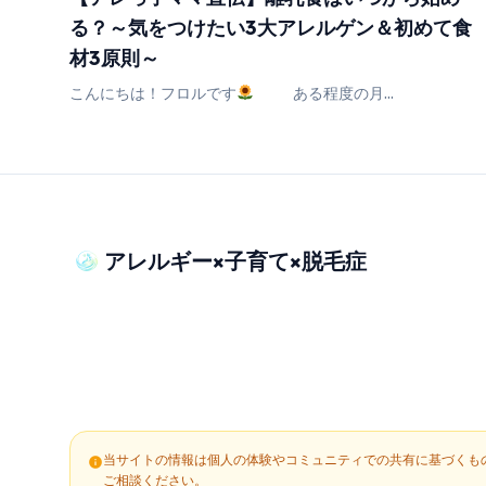
る？～気をつけたい3大アレルゲン＆初めて食
材3原則～
こんにちは！フロルです
ある程度の月...
アレルギー×子育て×脱毛症
当サイトの情報は個人の体験やコミュニティでの共有に基づくも
info
ご相談ください。