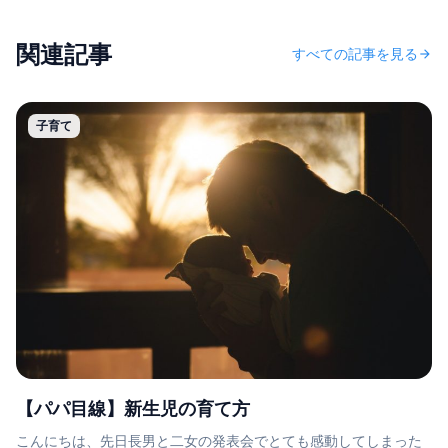
関連記事
すべての記事を見る
arrow_forward
子育て
【パパ目線】新生児の育て方
こんにちは、先日長男と二女の発表会でとても感動してしまった