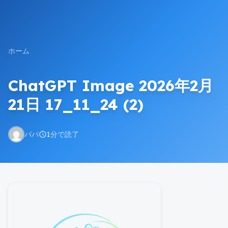
ホーム
ChatGPT Image 2026年2月
21日 17_11_24 (2)
パパ
1分で読了
schedule