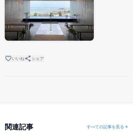
favorite_border
share
いいね
シェア
関連記事
すべての記事を見る
arrow_forward