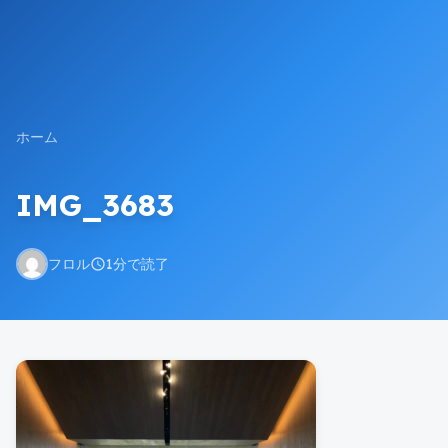
ホーム
IMG_3683
フロル
1分で読了
schedule