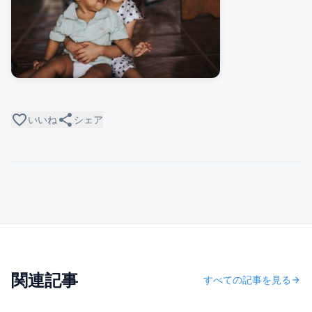
favorite_border
share
いいね
シェア
関連記事
すべての記事を見る
arrow_forward