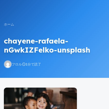
ホーム
chayene-rafaela-
nGwkIZFelko-unsplash
フロル
1分で読了
schedule