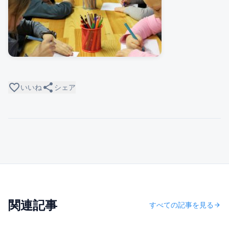
favorite_border
share
いいね
シェア
関連記事
すべての記事を見る
arrow_forward