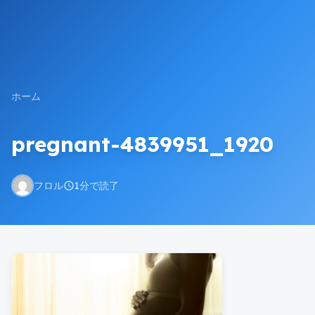
ホーム
pregnant-4839951_1920
フロル
1分で読了
schedule