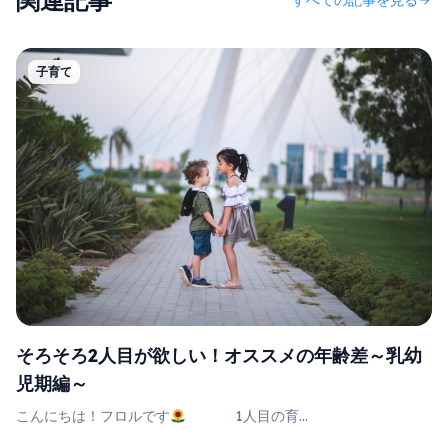
関連記事
すべての記事を見る
arrow_forward
子育て
そろそろ2人目が欲しい！オススメの年齢差～乳幼
児期編～
こんにちは！フロルです
1人目の育...