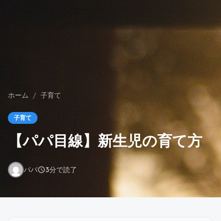
ホーム
/
子育て
子育て
【パパ目線】新生児の育て方
パパ
3分で読了
schedule