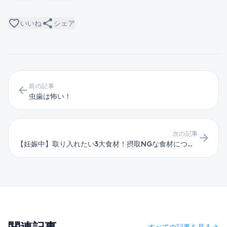
favorite_border
share
いいね
シェア
前の記事
arrow_back
虫歯は怖い！
次の記事
arrow_forward
【妊娠中】取り入れたい3大食材！摂取NGな食材についても知ろう！