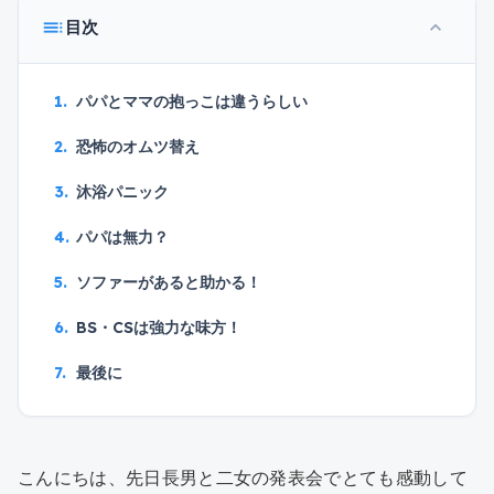
toc
目次
expand_less
パパとママの抱っこは違うらしい
恐怖のオムツ替え
沐浴パニック
パパは無力？
ソファーがあると助かる！
BS・CSは強力な味方！
最後に
こんにちは、先日長男と二女の発表会でとても感動して