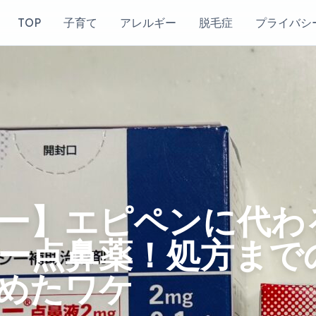
TOP
子育て
アレルギー
脱毛症
プライバシ
ー】エピペンに代わ
ー点鼻薬！処方まで
めたワケ