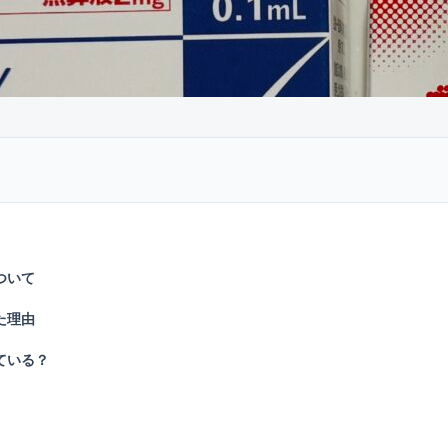
ついて
た理由
ている？