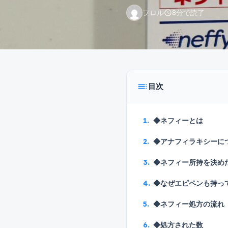
フロル
8分で読了
schedule
toc
目次
◆ネフィーとは
◆アナフィラキシーに
◆ネフィー所持を決め
◆なぜエピペンも持っ
◆ネフィー処方の流れ
◆処方された数