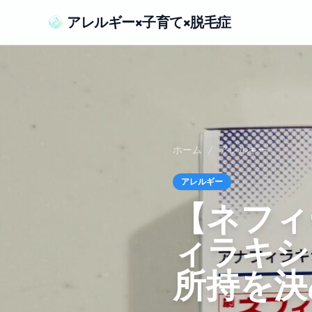
アレルギー×子育て×脱毛症
ホーム
/
アレルギー
アレルギー
【ネフィ
ィラキシ
所持を決