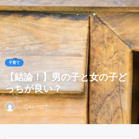
ホーム
/
子育て
子育て
【結論！】男の子と女の子ど
っちが良い？
パパ
4分で読了
schedule