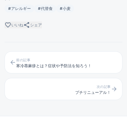
#アレルギー
#代替食
#小麦
favorite_border
share
いいね
シェア
前の記事
arrow_back
寒冷蕁麻疹とは？症状や予防法を知ろう！
次の記事
arrow_forward
プチリニューアル！