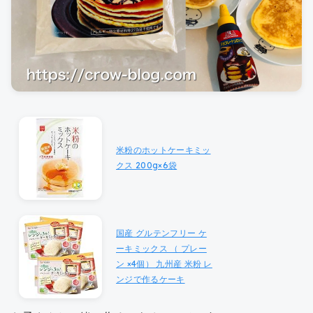
米粉のホットケーキミッ
クス 200g×6袋
国産 グルテンフリー ケ
ーキミックス （ プレー
ン ×4個） 九州産 米粉 レ
ンジで作るケーキ