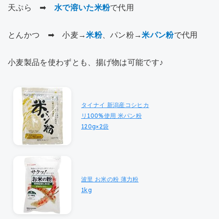
天ぷら ➡
水で溶いた米粉
で代用
とんかつ ➡ 小麦→
米粉
、パン粉→
米パン粉
で代用
小麦製品を使わずとも、揚げ物は可能です♪
タイナイ 新潟産コシヒカ
リ100%使用 米パン粉
120g×2袋
波里 お米の粉 薄力粉
1kg