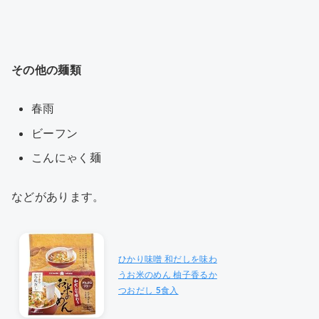
その他の麺類
春雨
ビーフン
こんにゃく麺
などがあります。
ひかり味噌 和だしを味わ
うお米のめん 柚子香るか
つおだし 5食入