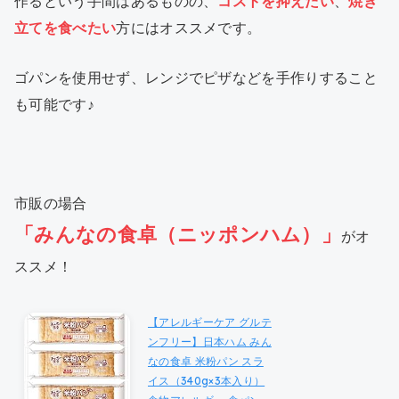
作るという手間はあるものの、
コストを抑えたい
、
焼き
立てを食べたい
方にはオススメです。
ゴパンを使用せず、レンジでピザなどを手作りすること
も可能です♪
市販の場合
「みんなの食卓（ニッポンハム）」
がオ
ススメ！
【アレルギーケア グルテ
ンフリー】日本ハム みん
なの食卓 米粉パン スラ
イス（340g×3本入り）