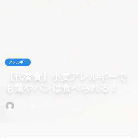
ホーム
/
アレルギー
アレルギー
【代替食】小麦アレルギーで
も麺やパンは食べられる！
フロル
6分で読了
schedule