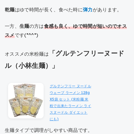
乾麺
はゆで時間が長く、食べた時に
弾力
があります。
一方、
生麺
の方は
食感も良く、ゆで時間が短いのでオス
スメ
です(*^^*)
「グルテンフリーヌード
オススメの米粉麺は
ル（小林生麺）」
グルテンフリー ヌードル
ウェーブ ラーメン 128g
X5袋 セット (米粉麺 米
粉で出来たラーメン ライ
スヌードル ダイエット
にも)
生麺タイプで調理がしやすい商品です。