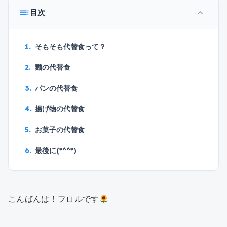
toc
目次
expand_less
そもそも代替食って？
麺の代替食
パンの代替食
揚げ物の代替食
お菓子の代替食
最後に(*^^*)
こんばんは！フロルです